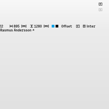
🇫
🇬
22
↔
895
㎜
↕
1280
㎜
◼
◼
Offset
🇫 ʧ
Inter
 Rasmus Andersson ↗︎