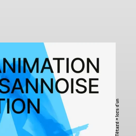
lors d’un
Têtard ↗︎