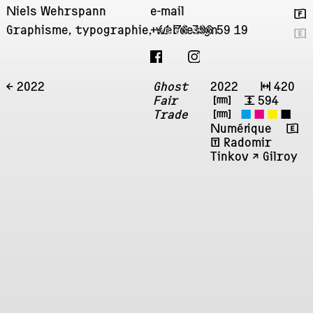
Niels Wehrspann
e-mail
🇫
Graphisme, typographie, webdesign
+41 76 396 59 19
🇬
← 2022
Ghost
2022
↔
420
Fair
㎜
↕
594
Trade
㎜
◼
◼
◼
◼
Numérique
🇬
ʧ
Radomir
Tinkov ↗︎
Gilroy