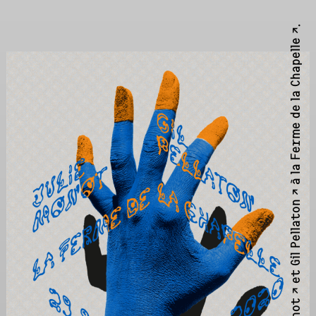
.
Ferme de la Chapelle ↗
à la
Gil Pellaton ↗
et