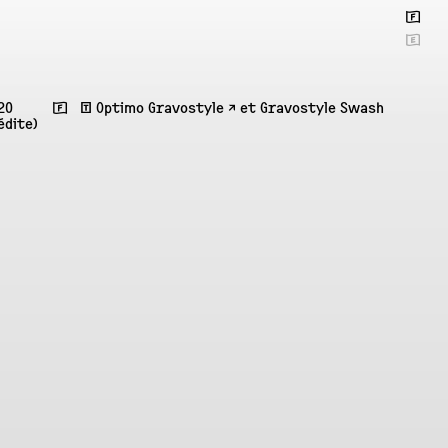
🇫
🇬
20
🇫 ʧ
Optimo Gravostyle ↗︎
et Gravostyle Swash
édite)