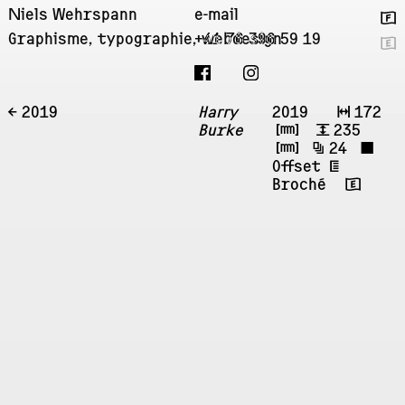
Niels Wehrspann
e-mail
🇫
Graphisme, typographie, webdesign
+41 76 396 59 19
🇬
← 2019
Harry
2019
↔
172
Burke
㎜
↕
235
㎜
🗐
24
◼
Offset
‡
Broché 🇬