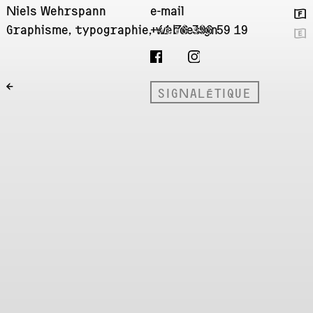
Niels Wehrspann
e-mail
🇫
Graphisme, typographie, webdesign
+41 76 396 59 19
🇬
←
SIGNALÉTIQUE