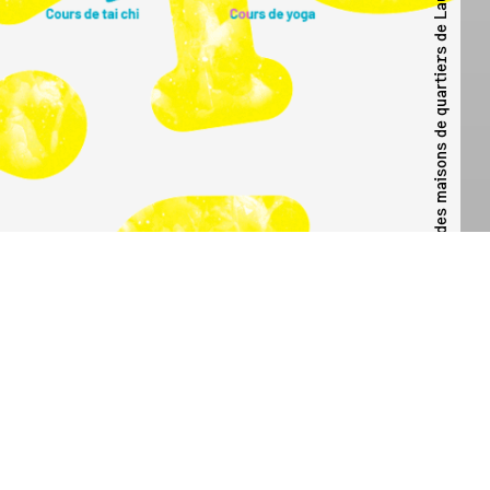
Affiche présentant quelques activités des maisons de quartiers de Lausanne, chapeautées par la