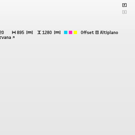
🇫
🇬
20
↔
895
㎜
↕
1280
㎜
◼
◼
◼
Offset
ʧ
Altiplano
rvana ↗︎