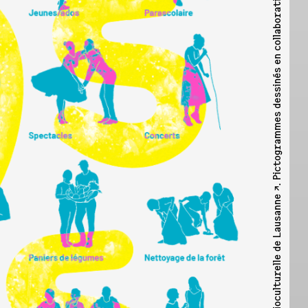
. Pictogrammes dessinés en collaboration avec Colin Heiniger (stagiaire).