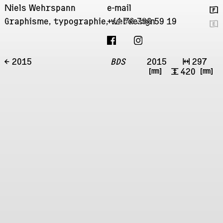
Niels Wehrspann
e-mail
🇫
Graphisme, typographie, webdesign
+41 76 396 59 19
🇬
← 2015
BDS
2015
↔
297
㎜
↕
420
㎜