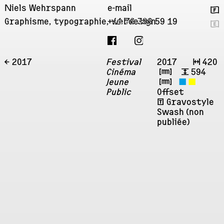
Niels Wehrspann
e-mail
🇫
Graphisme, typographie, webdesign
+41 76 396 59 19
🇬
← 2017
Festival
2017
↔
420
Cinéma
㎜
↕
594
Jeune
㎜
◼
◼
Public
Offset
ʧ Gravostyle
Swash (non
publiée)