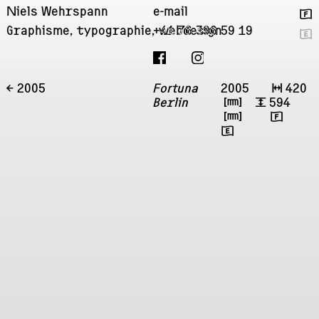
Niels Wehrspann
e-mail
🇫
Graphisme, typographie, webdesign
+41 76 396 59 19
🇬
← 2005
Fortuna
2005
↔
420
Berlin
㎜
↕
594
㎜
🇫
🇬