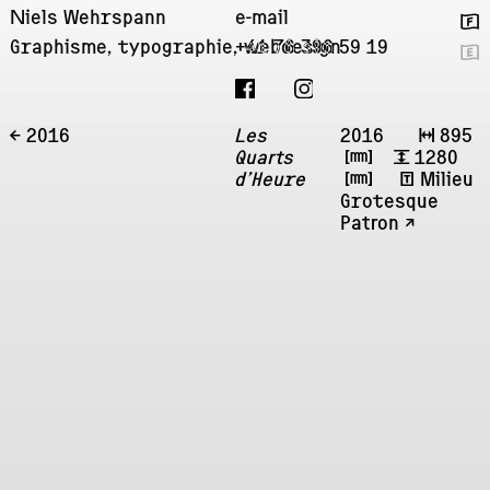
Niels Wehrspann
e-mail
🇫
Graphisme, typographie, webdesign
+41 76 396 59 19
🇬
← 2016
Les
2016
↔
895
Quarts
㎜
↕
1280
d’Heure
㎜
ʧ
Milieu
Grotesque
Patron ↗︎