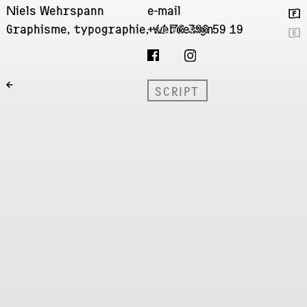
Niels Wehrspann
e-mail
🇫
Graphisme, typographie, webdesign
+41 76 396 59 19
🇬
←
SCRIPT